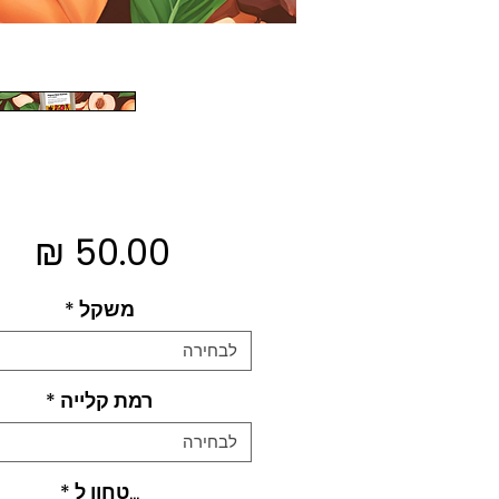
מח
משקל
*
לבחירה
רמת קלייה
*
לבחירה
...טחון ל
*