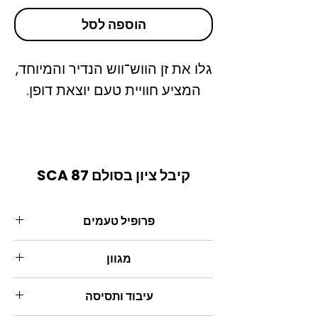
הוספה לסל
גלו את זן הווש־ווש הנדיר והמיוחד,
המציע חוויית טעם יוצאת דופן.
קיבל ציון בסולם SCA 87
פרופיל טעמים
קלייה בלונדינית (מומלצת לפילטר
מגוון
ולאירופרס):
ענבים ירוקים, משמש ותה לבן
ווש ווש
עיבוד ותסיסה
עוצמה: 5/10