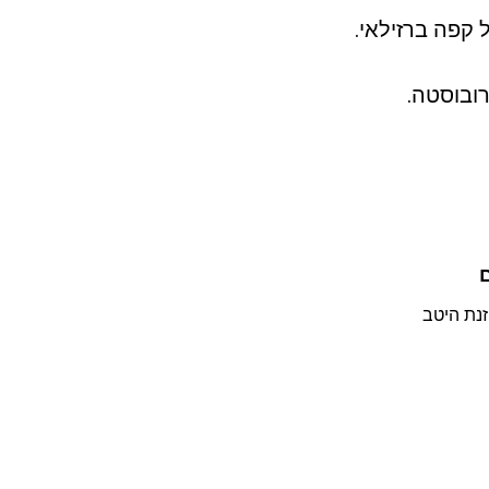
קפה ברזילאי.
זנת היטב