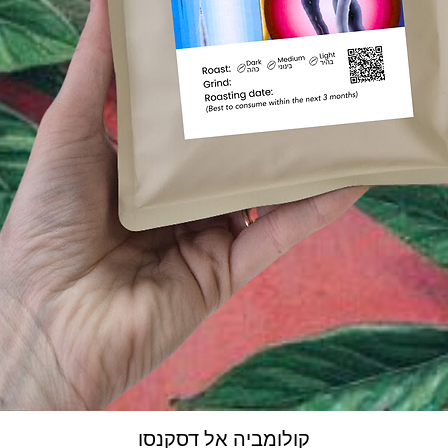
קולומביה אל דסקנסו