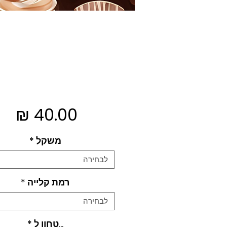
מח
משקל
*
לבחירה
רמת קלייה
*
לבחירה
...טחון ל
*